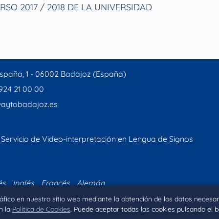
SO 2017 / 2018 DE LA UNIVERSIDAD
spaña, 1 - 06002 Badajoz (España)
 924 21 00 00
aytobadajoz.es
Servicio de Video-interpretación en Lengua de Signos
és
Inglés
Francés
Alemán
tráfico en nuestro sitio web mediante la obtención de los datos necesar
n la
Política de Cookies
. Puede aceptar todas las cookies pulsando el 
Inicio
Aviso legal
Privacidad
Política de Coo