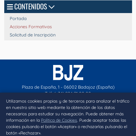
CONTENIDOS
Portada
Acciones Formativas
Solicitud de Inscripción
Plaza de España, 1 - 06002 Badajoz (España)
Telf. (+34) 924 21 00 00
contacto@aytobadajoz.es
Utilizamos cookies propias y de terceros para analizar el tráfico
en nuestro sitio web mediante la obtención de los datos
necesarios para estudiar su navegación. Puede obtener más
Facebook
X
Instagram
YouTube
información en la
Política de Cookies
. Puede aceptar todas las
cookies pulsando el botón «Aceptar» o rechazarlas pulsando el
botón «Rechazar».
Inicio
Aviso legal
Privacidad
Política de Cookies