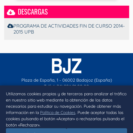
DESCARGAS
PROGRAMA DE ACTIVIDADES FIN DE CURSO 2014-
2015 UPB
Plaza de España, 1 - 06002 Badajoz (España)
Telf. (+34) 924 21 00 00
contacto@aytobadajoz.es
Utilizamos cookies propias y de terceros para analizar el tráfico
en nuestro sitio web mediante la obtención de los datos
necesarios para estudiar su navegación. Puede obtener más
Facebook
X
Instagram
YouTube
información en la
Política de Cookies
. Puede aceptar todas las
cookies pulsando el botón «Aceptar» o rechazarlas pulsando el
botón «Rechazar».
Inicio
Aviso legal
Privacidad
Política de Cookies