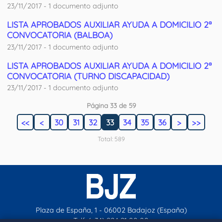
23/11/2017 - 1 documento adjunto
LISTA APROBADOS AUXILIAR AYUDA A DOMICILIO 2ª
CONVOCATORIA (BALBOA)
23/11/2017 - 1 documento adjunto
LISTA APROBADOS AUXILIAR AYUDA A DOMICILIO 2ª
CONVOCATORIA (TURNO DISCAPACIDAD)
23/11/2017 - 1 documento adjunto
Página 33 de 59
<<
<
30
31
32
33
34
35
36
>
>>
Total: 589
Plaza de España, 1 - 06002 Badajoz (España)
Telf. (+34) 924 21 00 00