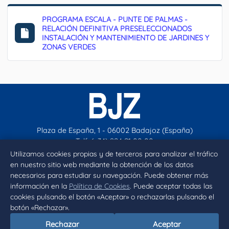
PROGRAMA ESCALA - PUNTE DE PALMAS -
RELACIÓN DEFINITIVA PRESELECCIONADOS
INSTALACIÓN Y MANTENIMIENTO DE JARDINES Y
ZONAS VERDES
Plaza de España, 1 - 06002 Badajoz (España)
Telf. (+34) 924 21 00 00
contacto@aytobadajoz.es
Utilizamos cookies propias y de terceros para analizar el tráfico
en nuestro sitio web mediante la obtención de los datos
necesarios para estudiar su navegación. Puede obtener más
Facebook
X
Instagram
YouTube
información en la
Política de Cookies
. Puede aceptar todas las
cookies pulsando el botón «Aceptar» o rechazarlas pulsando el
botón «Rechazar».
Inicio
Aviso legal
Privacidad
Política de Cookies
Rechazar
Aceptar
Declaración de accesibilidad