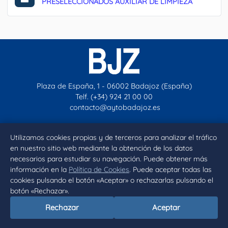
PRESELECCIONADOS AUXILIAR DE LIMPIEZA
Plaza de España, 1 - 06002 Badajoz (España)
Telf. (+34) 924 21 00 00
contacto@aytobadajoz.es
Utilizamos cookies propias y de terceros para analizar el tráfico
Facebook
X
Instagram
YouTube
en nuestro sitio web mediante la obtención de los datos
necesarios para estudiar su navegación. Puede obtener más
Inicio
Aviso legal
Privacidad
Política de Cookies
información en la
Política de Cookies
. Puede aceptar todas las
cookies pulsando el botón «Aceptar» o rechazarlas pulsando el
Declaración de accesibilidad
botón «Rechazar».
Rechazar
Aceptar