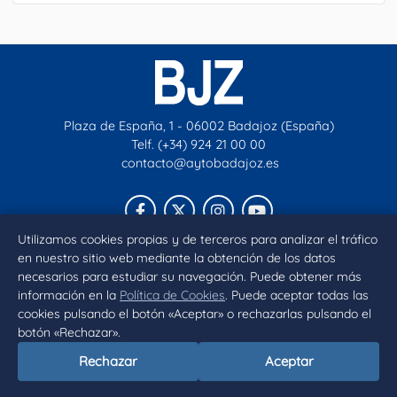
Plaza de España, 1 - 06002 Badajoz (España)
Telf. (+34) 924 21 00 00
contacto@aytobadajoz.es
Facebook
X
Instagram
YouTube
Utilizamos cookies propias y de terceros para analizar el tráfico
en nuestro sitio web mediante la obtención de los datos
Inicio
Aviso legal
Privacidad
Política de Cookies
necesarios para estudiar su navegación. Puede obtener más
Declaración de accesibilidad
información en la
Política de Cookies
. Puede aceptar todas las
cookies pulsando el botón «Aceptar» o rechazarlas pulsando el
botón «Rechazar».
Rechazar
Aceptar