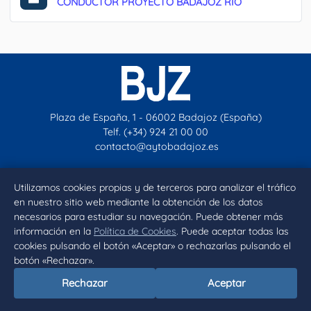
CONDUCTOR PROYECTO BADAJOZ RIO
Plaza de España, 1 - 06002 Badajoz (España)
Telf. (+34) 924 21 00 00
contacto@aytobadajoz.es
Utilizamos cookies propias y de terceros para analizar el tráfico
Facebook
X
Instagram
YouTube
en nuestro sitio web mediante la obtención de los datos
necesarios para estudiar su navegación. Puede obtener más
Inicio
Aviso legal
Privacidad
Política de Cookies
información en la
Política de Cookies
. Puede aceptar todas las
cookies pulsando el botón «Aceptar» o rechazarlas pulsando el
Declaración de accesibilidad
botón «Rechazar».
Rechazar
Aceptar