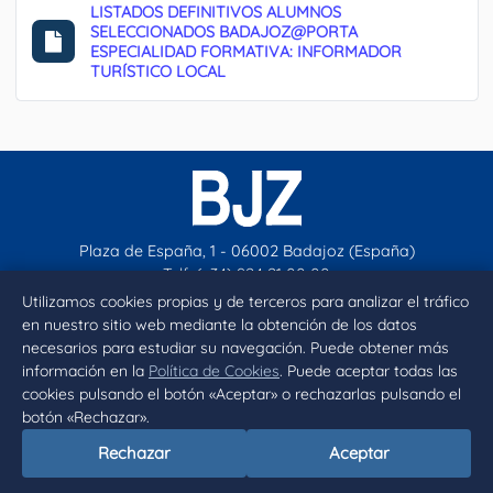
LISTADOS DEFINITIVOS ALUMNOS
SELECCIONADOS BADAJOZ@PORTA
ESPECIALIDAD FORMATIVA: INFORMADOR
TURÍSTICO LOCAL
Plaza de España, 1 - 06002 Badajoz (España)
Telf. (+34) 924 21 00 00
contacto@aytobadajoz.es
Utilizamos cookies propias y de terceros para analizar el tráfico
en nuestro sitio web mediante la obtención de los datos
necesarios para estudiar su navegación. Puede obtener más
Facebook
X
Instagram
YouTube
información en la
Política de Cookies
. Puede aceptar todas las
cookies pulsando el botón «Aceptar» o rechazarlas pulsando el
botón «Rechazar».
Inicio
Aviso legal
Privacidad
Política de Cookies
Rechazar
Aceptar
Declaración de accesibilidad