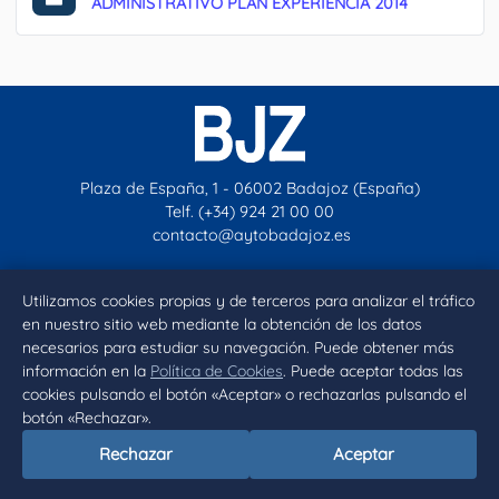
ADMINISTRATIVO PLAN EXPERIENCIA 2014
Plaza de España, 1 - 06002 Badajoz (España)
Telf. (+34) 924 21 00 00
contacto@aytobadajoz.es
Utilizamos cookies propias y de terceros para analizar el tráfico
Facebook
X
Instagram
YouTube
en nuestro sitio web mediante la obtención de los datos
necesarios para estudiar su navegación. Puede obtener más
Inicio
Aviso legal
Privacidad
Política de Cookies
información en la
Política de Cookies
. Puede aceptar todas las
cookies pulsando el botón «Aceptar» o rechazarlas pulsando el
Declaración de accesibilidad
botón «Rechazar».
Rechazar
Aceptar