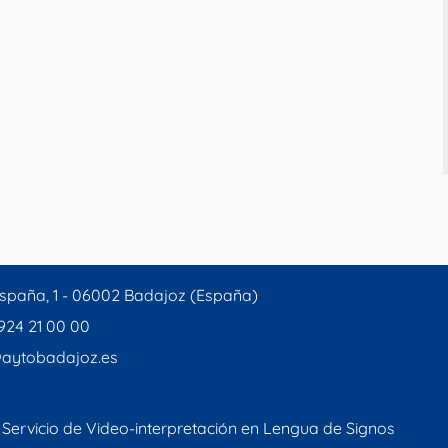
spaña, 1 - 06002 Badajoz (España)
 924 21 00 00
aytobadajoz.es
Servicio de Video-interpretación en Lengua de Signos