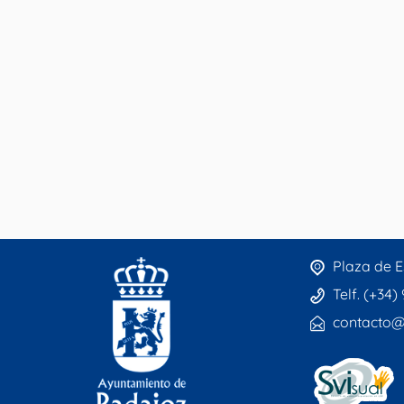
Plaza de E
Telf. (+34)
contacto@