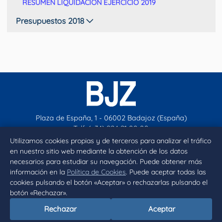
RESUMEN LIQUIDACION EJERCICIO 2019
Presupuestos 2018
Plaza de España, 1 - 06002 Badajoz (España)
Telf. (+34) 924 21 00 00
contacto@aytobadajoz.es
Utilizamos cookies propias y de terceros para analizar el tráfico
en nuestro sitio web mediante la obtención de los datos
necesarios para estudiar su navegación. Puede obtener más
Facebook
X
Instagram
YouTube
información en la
Política de Cookies
. Puede aceptar todas las
cookies pulsando el botón «Aceptar» o rechazarlas pulsando el
botón «Rechazar».
Inicio
Aviso legal
Privacidad
Política de Cookies
Rechazar
Aceptar
Declaración de accesibilidad