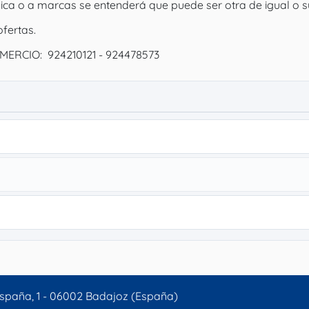
nica o a marcas se entenderá que puede ser otra de igual o s
fertas.
OMERCIO: 924210121 - 924478573
spaña, 1 - 06002 Badajoz (España)