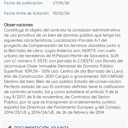
Fecha de publicación:
27/01/26
Fecha límite de licitación:
10/02/26
Observaciones
Constituye el objeto del contrato la concesión administrativa
de uso privativo de un bien de dominio público que tenga las
siguientes características: Localización Parcela A-1 del
proyecto de Compensación de los terrenos ubicados junto a
la Barriada de Llera, cuyos linderos son: NORTE: con suelo
urbano de herederos de M.Pessini Martín de Saavedra. SUR:
con c/ número 5. ESTE: con parcela A-2 OESTE: con Ronda del
alcornoque Clase: Inmueble Demanial de Dominio Público
Superficie: 1091,59 - 50% Uso: Centro de día Barriada de LLera
Año de Construcción: 2001 Cargas o gravámenes: SIN CARGAS
Destino del bien: Bien de uso público Estado de conservación:
Perfecto estado de uso El contrato definido tiene la calificación
de contrato privado, tal y como establece el artículo 9 de la
Ley 9/2017, de 8 de noviembre, de Contratos del Sector
Público, por la que se transponen al ordenamiento jurídico
español las Directivas del Parlamento Europeo y del Consejo
2014/23/UE y 2014/24/UE, de 26 de febrero de 2014.
DOCUMENTACIÓN ADJUNTA