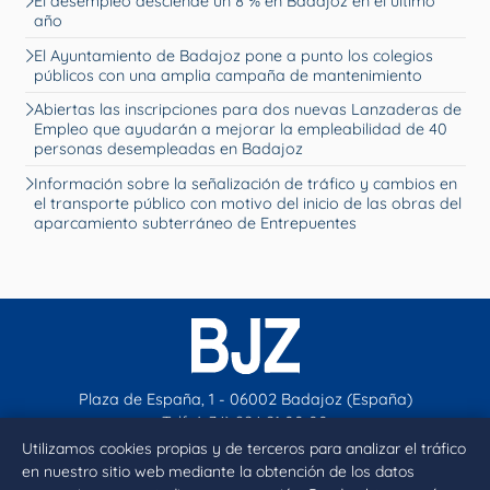
El desempleo desciende un 8 % en Badajoz en el último
año
El Ayuntamiento de Badajoz pone a punto los colegios
públicos con una amplia campaña de mantenimiento
Abiertas las inscripciones para dos nuevas Lanzaderas de
Empleo que ayudarán a mejorar la empleabilidad de 40
personas desempleadas en Badajoz
Información sobre la señalización de tráfico y cambios en
el transporte público con motivo del inicio de las obras del
aparcamiento subterráneo de Entrepuentes
Plaza de España, 1 - 06002 Badajoz (España)
Telf. (+34) 924 21 00 00
contacto@aytobadajoz.es
Utilizamos cookies propias y de terceros para analizar el tráfico
en nuestro sitio web mediante la obtención de los datos