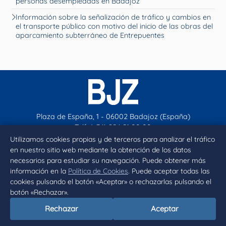
personas desempleadas en Badajoz
Información sobre la señalización de tráfico y cambios en
el transporte público con motivo del inicio de las obras del
aparcamiento subterráneo de Entrepuentes
Plaza de España, 1 - 06002 Badajoz (España)
Telf. (+34) 924 21 00 00
contacto@aytobadajoz.es
Utilizamos cookies propias y de terceros para analizar el tráfico
en nuestro sitio web mediante la obtención de los datos
necesarios para estudiar su navegación. Puede obtener más
Facebook
X
Instagram
YouTube
información en la
Política de Cookies
. Puede aceptar todas las
cookies pulsando el botón «Aceptar» o rechazarlas pulsando el
botón «Rechazar».
Inicio
Aviso legal
Privacidad
Política de Cookies
Rechazar
Aceptar
Declaración de accesibilidad