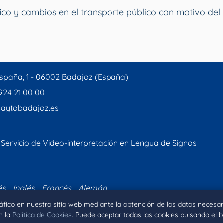
ico y cambios en el transporte público con motivo del 
spaña, 1 - 06002 Badajoz (España)
 924 21 00 00
aytobadajoz.es
Servicio de Video-interpretación en Lengua de Signos
és
Inglés
Francés
Alemán
tráfico en nuestro sitio web mediante la obtención de los datos necesar
n la
Política de Cookies
. Puede aceptar todas las cookies pulsando el 
Inicio
Aviso legal
Privacidad
Política de Coo