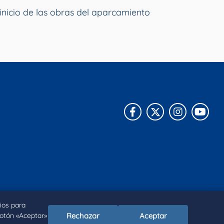
inicio de las obras del aparcamiento
Facebook
X
Instagra
You
ios para
Rechazar
Aceptar
botón «Aceptar»
kies
Declaración de accesibilidad