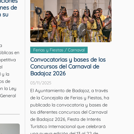
nciones
ones de
n su
a
Ferias y Fiestas / Carnaval
blicas en
Convocatorias y bases de los
petitiva
Concursos del Carnaval de
el
Badajoz 2026
 y la
os de
03/11/2025
n la Ley
El Ayuntamiento de Badajoz, a través
 General
de la Concejalía de Ferias y Fiestas, ha
publicado la convocatoria y bases de
los diferentes concursos del Carnaval
de Badajoz 2026, Fiesta de Interés
Turístico Internacional que celebrará
una nueva edición del 13 al 22 de