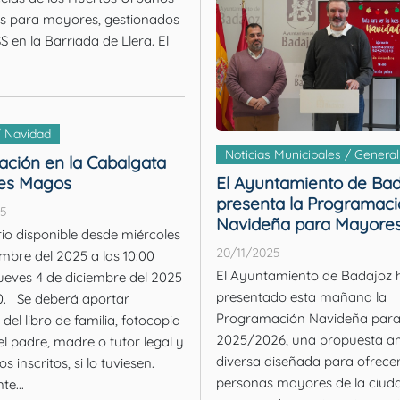
os para mayores, gestionados
S en la Barriada de Llera. El
.
/ Navidad
Noticias Municipales / General
pación en la Cabalgata
es Magos
El Ayuntamiento de Bad
presenta la Programaci
25
Navideña para Mayore
o disponible desde miércoles
20/11/2025
embre del 2025 a las 10:00
El Ayuntamiento de Badajoz 
jueves 4 de diciembre del 2025
presentado esta mañana la
ortar
Programación Navideña par
del libro de familia, fotocopia
2025/2026, una propuesta am
el padre, madre o tutor legal y
diversa diseñada para ofrecer
os inscritos, si lo tuviesen.
personas mayores de la ciud
e...