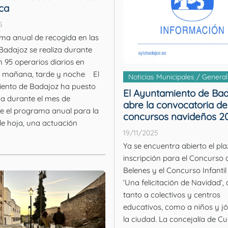
ca
5
ma anual de recogida en las
 Badajoz se realiza durante
 95 operarios diarios en
 mañana, tarde y noche El
Noticias Municipales / General
ento de Badajoz ha puesto
El Ayuntamiento de Bad
a durante el mes de
abre la convocatoria de
e el programa anual para la
concursos navideños 2
de hoja, una actuación
19/11/2025
Ya se encuentra abierto el pl
inscripción para el Concurso 
Belenes y el Concurso Infantil
‘Una felicitación de Navidad’, 
tanto a colectivos y centros
educativos, como a niños y j
la ciudad. La concejalía de Cultura del