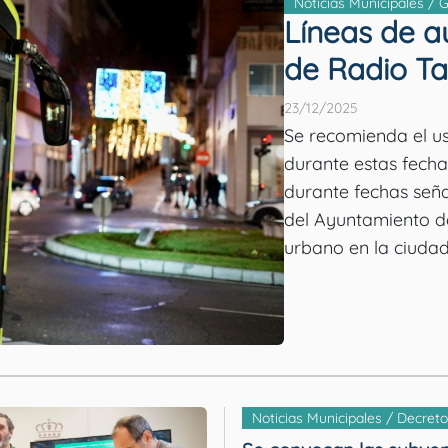
Noticias Municipales / 
Líneas de a
de Radio Ta
23/12/2025
Se recomienda el us
durante estas fecha
durante fechas señaladas La Concejalía de Tra
del Ayuntamiento d
urbano en la ciudad 
Noticias Municipales / Decreto