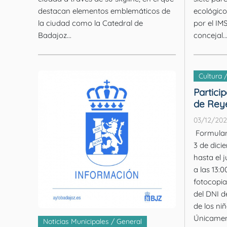
destacan elementos emblemáticos de
ecológic
la ciudad como la Catedral de
por el IMS
Badajoz...
concejal..
Cultura 
Partici
de Rey
03/12/20
Formulari
3 de dici
hasta el 
a las 13:00. Se deberá ap
fotocopia 
del DNI d
de los niñ
Únicament
Noticias Municipales / General