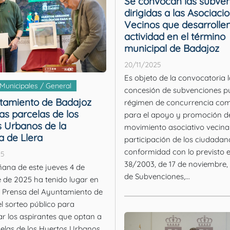
Se convocan las subve
dirigidas a las Asociaci
Vecinos que desarrolle
actividad en el término
municipal de Badajoz
20/11/2025
Es objeto de la convocatoria l
 Municipales / General
concesión de subvenciones pú
tamiento de Badajoz
régimen de concurrencia com
las parcelas de los
para el apoyo y promoción d
 Urbanos de la
movimiento asociativo vecinal
a de Llera
participación de los ciudadan
conformidad con lo previsto e
25
38/2003, de 17 de noviembre,
ana de este jueves 4 de
de Subvenciones,...
 de 2025 ha tenido lugar en
e Prensa del Ayuntamiento de
l sorteo público para
r los aspirantes que optan a
celas de los Huertos Urbanos