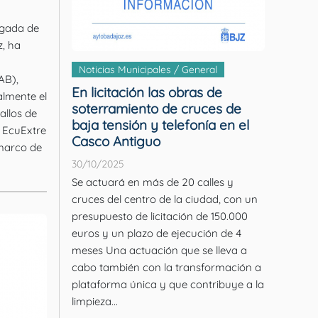
egada de
z, ha
Noticias Municipales / General
AB),
En licitación las obras de
almente el
soterramiento de cruces de
llos de
baja tensión y telefonía en el
 EcuExtre
Casco Antiguo
 marco de
30/10/2025
Se actuará en más de 20 calles y
cruces del centro de la ciudad, con un
presupuesto de licitación de 150.000
euros y un plazo de ejecución de 4
meses Una actuación que se lleva a
cabo también con la transformación a
plataforma única y que contribuye a la
limpieza...