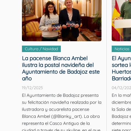
Cultura / Navidad
Noticias
La pacense Blanca Ambel
El Ayun
ilustra la postal navideña del
sortea 
Ayuntamiento de Badajoz este
Huertos
año
Barriad
19/12/2025
04/12/20
El Ayuntamiento de Badajoz presenta
En la mañ
su felicitación navideña realizada por la
diciembre
ilustradora y acuarelista pacense
la Sala d
Blanca Ambel (@Blanky_art). La obra
Badajoz e
representa el Casco Antiguo de la
determina
ciudad a través de su skyline, en el que
siete par