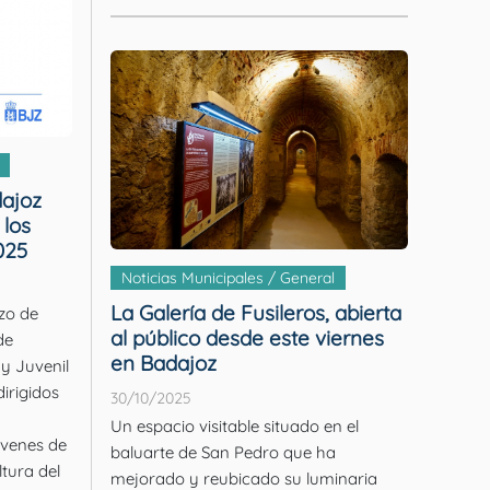
ajoz
 los
025
Noticias Municipales / General
La Galería de Fusileros, abierta
azo de
al público desde este viernes
de
en Badajoz
 y Juvenil
dirigidos
30/10/2025
Un espacio visitable situado en el
óvenes de
baluarte de San Pedro que ha
mejorado y reubicado su luminaria