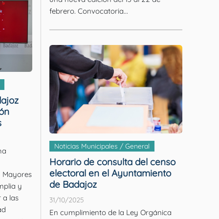
febrero. Convocatoria...
ajoz
ón
s
Noticias Municipales / General
ha
Horario de consulta del censo
electoral en el Ayuntamiento
a Mayores
de Badajoz
plia y
 a las
31/10/2025
ad
En cumplimiento de la Ley Orgánica