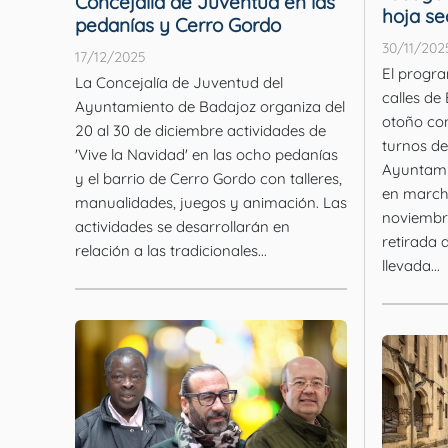
Concejalía de Juventud en las
hoja se
pedanías y Cerro Gordo
30/11/202
17/12/2025
El progra
La Concejalía de Juventud del
calles de
Ayuntamiento de Badajoz organiza del
otoño con
20 al 30 de diciembre actividades de
turnos de
'Vive la Navidad' en las ocho pedanías
Ayuntami
y el barrio de Cerro Gordo con talleres,
en march
manualidades, juegos y animación. Las
noviembr
actividades se desarrollarán en
retirada 
relación a las tradicionales...
llevada...