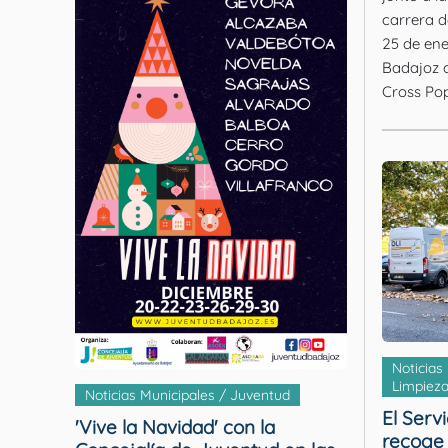
carrera de pa
25 de ene
Badajoz c
Cross Popu
Noticias
Limpiez
Noticias Municipales / Juventud
El Serv
'Vive la Navidad' con la
recoge 