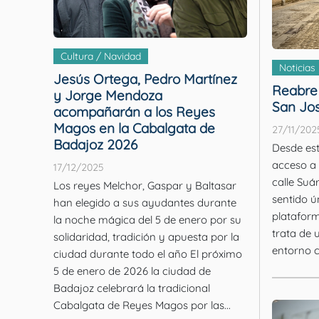
Cultura / Navidad
Noticias
Jesús Ortega, Pedro Martínez
Reabre 
y Jorge Mendoza
San Jos
acompañarán a los Reyes
Magos en la Cabalgata de
27/11/202
Badajoz 2026
Desde est
acceso a 
17/12/2025
calle Suá
Los reyes Melchor, Gaspar y Baltasar
sentido ú
han elegido a sus ayudantes durante
plataform
la noche mágica del 5 de enero por su
trata de 
solidaridad, tradición y apuesta por la
entorno c
ciudad durante todo el año El próximo
5 de enero de 2026 la ciudad de
Badajoz celebrará la tradicional
Cabalgata de Reyes Magos por las...