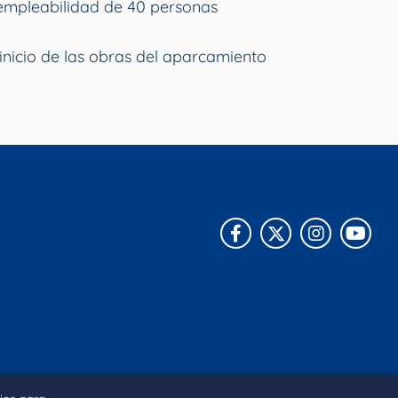
empleabilidad de 40 personas
inicio de las obras del aparcamiento
Facebook
X
Instagra
You