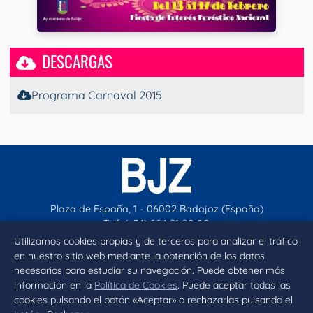
DESCARGAS
Programa Carnaval 2015
Plaza de España, 1 - 06002 Badajoz (España)
Telf. (+34) 924 21 00 00
contacto@aytobadajoz.es
Utilizamos cookies propias y de terceros para analizar el tráfico
en nuestro sitio web mediante la obtención de los datos
necesarios para estudiar su navegación. Puede obtener más
Facebook
X
Instagram
YouTube
información en la
Política de Cookies
. Puede aceptar todas las
cookies pulsando el botón «Aceptar» o rechazarlas pulsando el