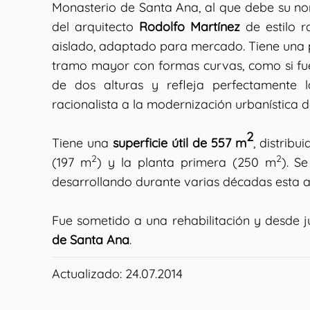
Monasterio de Santa Ana, al que debe su nomb
del arquitecto
Rodolfo Martínez
de estilo ra
aislado, adaptado para mercado. Tiene una p
tramo mayor con formas curvas, como si fue
de dos alturas y refleja perfectamente l
racionalista a la modernización urbanística d
2
Tiene una
superficie útil de 557 m
, distribu
2
2
(197 m
) y la planta primera (250 m
). S
desarrollando durante varias décadas esta a
Fue sometido a una rehabilitación y desde j
de Santa Ana
.
Actualizado: 24.07.2014