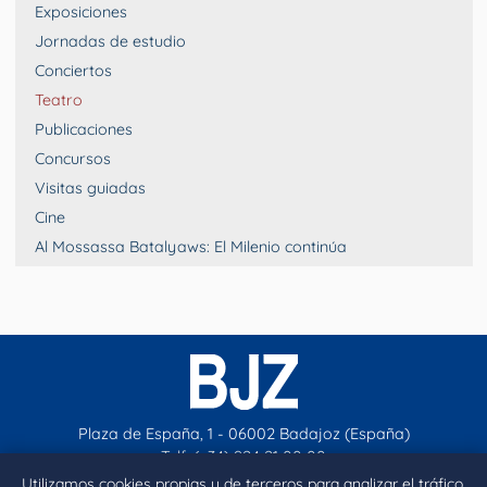
Exposiciones
Jornadas de estudio
Conciertos
Teatro
Publicaciones
Concursos
Visitas guiadas
Cine
Al Mossassa Batalyaws: El Milenio continúa
Plaza de España, 1 - 06002 Badajoz (España)
Telf. (+34) 924 21 00 00
contacto@aytobadajoz.es
Utilizamos cookies propias y de terceros para analizar el tráfico