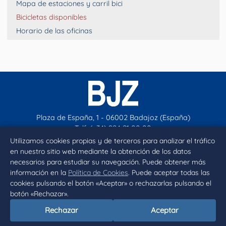
Mapa de estaciones y carril bici
Bicicletas disponibles
Horario de las oficinas
Plaza de España, 1 - 06002 Badajoz (España)
Telf. (+34) 924 21 00 00
contacto@aytobadajoz.es
Utilizamos cookies propias y de terceros para analizar el tráfico
en nuestro sitio web mediante la obtención de los datos
necesarios para estudiar su navegación. Puede obtener más
Facebook
X
Instagram
YouTube
información en la
Política de Cookies
. Puede aceptar todas las
cookies pulsando el botón «Aceptar» o rechazarlas pulsando el
botón «Rechazar».
Inicio
Aviso legal
Privacidad
Política de Cookies
Rechazar
Aceptar
Declaración de accesibilidad