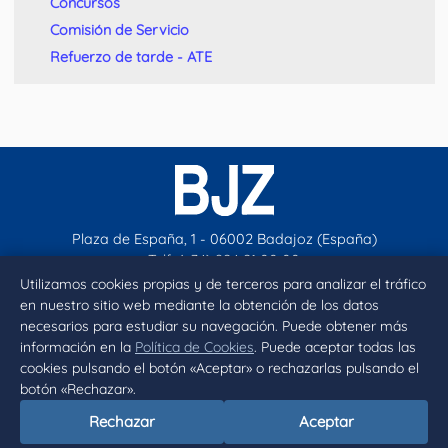
Concursos
Comisión de Servicio
Refuerzo de tarde - ATE
Plaza de España, 1 - 06002 Badajoz (España)
Telf. (+34) 924 21 00 00
contacto@aytobadajoz.es
Utilizamos cookies propias y de terceros para analizar el tráfico
en nuestro sitio web mediante la obtención de los datos
necesarios para estudiar su navegación. Puede obtener más
Facebook
X
Instagram
YouTube
información en la
Política de Cookies
. Puede aceptar todas las
cookies pulsando el botón «Aceptar» o rechazarlas pulsando el
botón «Rechazar».
Inicio
Aviso legal
Privacidad
Política de Cookies
Rechazar
Aceptar
Declaración de accesibilidad