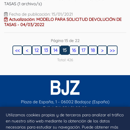
TASAS (1 archivo/s)
Fecha de publicación: 15/01/2021
Actualización: MODELO PARA SOLICITUD DEVOLUCIÓN DE
TASAS - 04/03/2022
Página 15 de 22
<<
<
12
13
14
15
16
17
18
>
>>
Total: 426
Plaza de España, 1 - 06002 Badajoz (España)
Telf. (+34) 924 21 00 00
contacto@aytobadajoz.es
Utilizamos cookies propias y de terceros para analizar el tráfico
en nuestro sitio web mediante la obtención de los datos
necesarios para estudiar su navegación. Puede obtener más