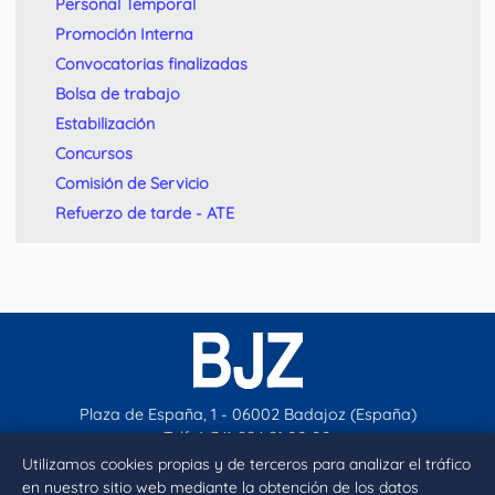
Personal Temporal
Promoción Interna
Convocatorias finalizadas
Bolsa de trabajo
Estabilización
Concursos
Comisión de Servicio
Refuerzo de tarde - ATE
Plaza de España, 1 - 06002 Badajoz (España)
Telf. (+34) 924 21 00 00
contacto@aytobadajoz.es
Utilizamos cookies propias y de terceros para analizar el tráfico
en nuestro sitio web mediante la obtención de los datos