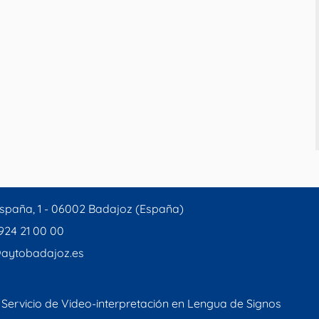
spaña, 1 - 06002 Badajoz (España)
 924 21 00 00
aytobadajoz.es
Servicio de Video-interpretación en Lengua de Signos