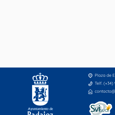
Plaza de E
Telf. (+34)
contacto@