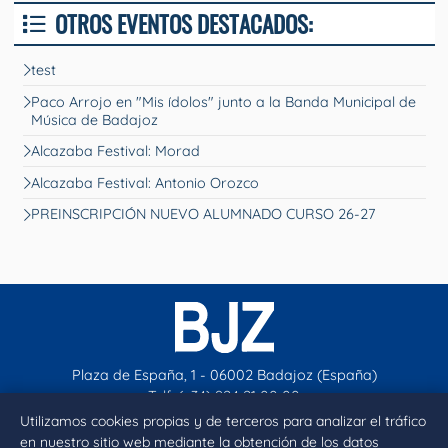
OTROS EVENTOS DESTACADOS:
test
Paco Arrojo en "Mis ídolos" junto a la Banda Municipal de
Música de Badajoz
Alcazaba Festival: Morad
Alcazaba Festival: Antonio Orozco
PREINSCRIPCIÓN NUEVO ALUMNADO CURSO 26-27
Plaza de España, 1 - 06002 Badajoz (España)
Telf. (+34) 924 21 00 00
contacto@aytobadajoz.es
Utilizamos cookies propias y de terceros para analizar el tráfico
en nuestro sitio web mediante la obtención de los datos