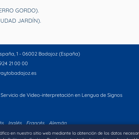
CERRO GORDO).
IUDAD JARDÍN).
spaña, 1 - 06002 Badajoz (España)
 924 21 00 00
aytobadajoz.es
Servicio de Video-interpretación en Lengua de Signos
és
Inglés
Francés
Alemán
tráfico en nuestro sitio web mediante la obtención de los datos necesar