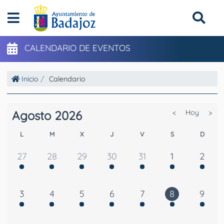
CALENDARIO DE EVENTOS
Inicio
Calendario
Agosto 2026
<
Hoy
>
L
M
X
J
V
S
D
27
28
29
30
31
1
2
3
4
5
6
7
8
9