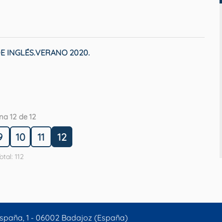
E INGLÉS.VERANO 2020.
na 12 de 12
9
10
11
12
otal: 112
spaña, 1 - 06002 Badajoz (España)