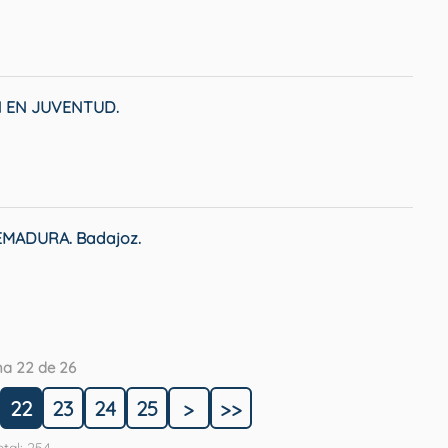
N EN JUVENTUD.
MADURA. Badajoz.
na 22 de 26
22
23
24
25
>
>>