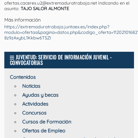
ofertas.caceres.u2@extremaduratrabaja.net Indicando en el
asunto:
TAJO SALOR ALMONTE
Más información
https://extremaduratrabaja.juntaex.es/index.php?
modulo=ofertas&pagina=datos.php&codigo_oferta=1120210168
8z9zAxybL1Kkbw6TSZI
JUVENTUD: SERVICIO DE INFORMACIÓN JUVENIL -
CONVOCATORIAS
Contenidos
Noticias
Ayudas y becas
Actividades
Concursos
Cursos de Formación
Ofertas de Empleo