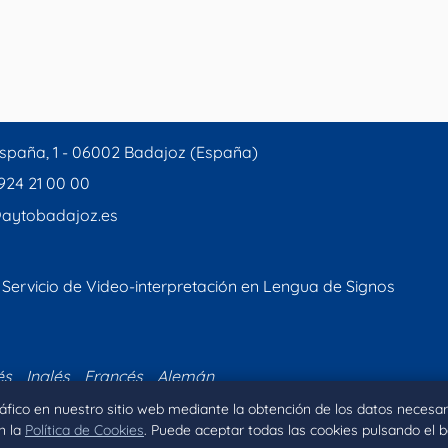
spaña, 1 - 06002 Badajoz (España)
 924 21 00 00
aytobadajoz.es
Servicio de Video-interpretación en Lengua de Signos
és
Inglés
Francés
Alemán
tráfico en nuestro sitio web mediante la obtención de los datos necesar
n la
Política de Cookies
. Puede aceptar todas las cookies pulsando el 
Inicio
Aviso legal
Privacidad
Política de Coo