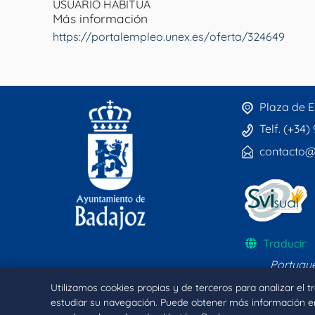
USUARIO HABITUA
Más información
https://portalempleo.unex.es/oferta/324649
Plaza de E
Telf. (+34)
contacto@
Traducir:
Portugu
Utilizamos cookies propias y de terceros para analizar el 
estudiar su navegación. Puede obtener más información e