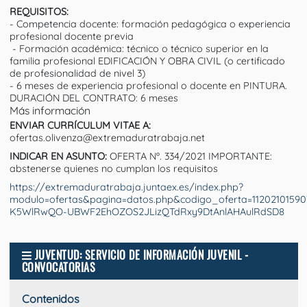
REQUISITOS:
- Competencia docente: formación pedagógica o experiencia
profesional docente previa
- Formación académica: técnico o técnico superior en la
familia profesional EDIFICACIÓN Y OBRA CIVIL (o certificado
de profesionalidad de nivel 3)
- 6 meses de experiencia profesional o docente en PINTURA.
DURACIÓN DEL CONTRATO: 6 meses
Más información
ENVIAR CURRÍCULUM VITAE A:
ofertas.olivenza@extremaduratrabaja.net
INDICAR EN ASUNTO:
OFERTA Nº. 334/2021 IMPORTANTE:
abstenerse quienes no cumplan los requisitos
https://extremaduratrabaja.juntaex.es/index.php?
modulo=ofertas&pagina=datos.php&codigo_oferta=1120210159
K5WlRwQO-UBWF2EhOZOS2JLizQTdRxy9DtAnlAHAulRdSD8
JUVENTUD: SERVICIO DE INFORMACIÓN JUVENIL -
CONVOCATORIAS
Contenidos