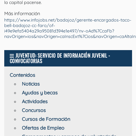
la capital pacense.
Más información
https://www.infojobs.net/badajoz/gerente-encargados-taco-
bell-badajoz-cc-faro/of-
i49e9efa5404a29a95081d394e1e497/nv-oAd%7CcaFb?
navOrigen=ios&navOrigen=caInscExt%7Cios&navOrigen=caAltaIn
JUVENTUD: SERVICIO DE INFORMACIÓN JUVENIL -
CONVOCATORIAS
Contenidos
Noticias
Ayudas y becas
Actividades
Concursos
Cursos de Formación
Ofertas de Empleo