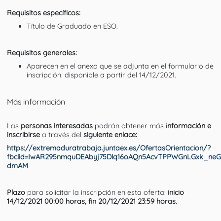
Requisitos específicos:
Título de Graduado en ESO.
Requisitos generales:
Aparecen en el anexo que se adjunta en el formulario de
inscripción. disponible a partir del 14/12/2021.
Más información
Las
personas interesadas
podrán obtener más i
nformación e
inscribirse
a través del
siguiente enlace:
https://extremaduratrabaja.juntaex.es/OfertasOrientacion/?
fbclid=IwAR295nmquDEAbyj75Dlq16oAQn5AcvTPPWGnLGxk_neG
dmAM
Plazo
para solicitar la inscripción en esta oferta:
inicio
14/12/2021 00:00 horas, fin 20/12/2021 23:59 horas.