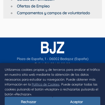
Ofertas de Empleo
Campamentos y campos de voluntariado
Plaza de España, 1 - 06002 Badajoz (España)
Telf. (+34) 924 21 00 00
contacto@aytobadajoz.es
Utilizamos cookies propias y de terceros para analizar el tráfico
en nuestro sitio web mediante la obtención de los datos
necesarios para estudiar su navegación. Puede obtener más
Facebook
X
Instagram
YouTube
información en la
Política de Cookies
. Puede aceptar todas las
cookies pulsando el botón «Aceptar» o rechazarlas pulsando el
botón «Rechazar».
Inicio
Aviso legal
Privacidad
Política de Cookies
Rechazar
Aceptar
Declaración de accesibilidad