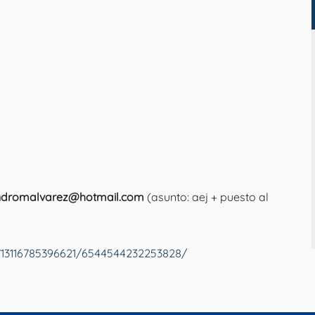
andromalvarez@hotmail.com
(asunto: aej + puesto al
713116785396621/6544544232253828/