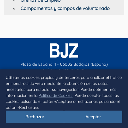
Ofertas de Empleo
Campamentos y campos de voluntariado
Plaza de España, 1 - 06002 Badajoz (España)
Telf. (+34) 924 21 00 00
contacto@aytobadajoz.es
Utilizamos cookies propias y de terceros para analizar el tráfico
en nuestro sitio web mediante la obtención de los datos
necesarios para estudiar su navegación. Puede obtener más
Facebook
X
Instagram
YouTube
información en la
Política de Cookies
. Puede aceptar todas las
cookies pulsando el botón «Aceptar» o rechazarlas pulsando el
botón «Rechazar».
Inicio
Aviso legal
Privacidad
Política de Cookies
Rechazar
Aceptar
Declaración de accesibilidad