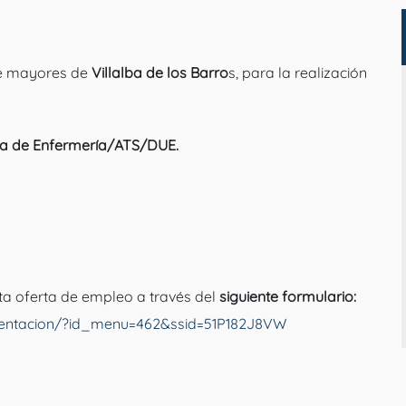
de mayores de
Villalba de los Barro
s, para la realización
aria de Enfermería/ATS/DUE.
ta oferta de empleo a través del
siguiente formulario:
rientacion/?id_menu=462&ssid=51P182J8VW