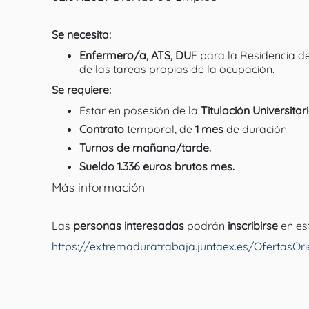
Se necesita:
Enfermero/a, ATS, DU
E para la Residencia 
de las tareas propias de la ocupación.
Se requiere:
Estar en posesión de la
Titulación Universit
Contrato
temporal, de
1 mes
de duración.
Turnos de mañana/tarde.
Sueldo 1.336 euros brutos mes.
Más información
Las
personas interesadas
podrán
inscribirse
en es
https://extremaduratrabaja.juntaex.es/OfertasO