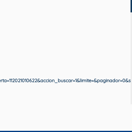
ta=112021010622&accion_buscar=1&limite=&paginador=0&