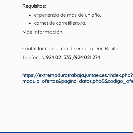
Requisitos:
experiencia de más de un año.
carnet de carretillero/a.
Más información
Contactar con centro de empleo Don Benito.
Teléfonos:
924 021 535 /924 021 274
https://extremaduratrabaja.juntaex.es/index.php?
modulo=ofertas&pagina=datos.php&&codigo_ofer