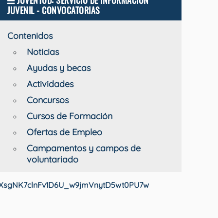
JUVENTUD: SERVICIO DE INFORMACIÓN
JUVENIL - CONVOCATORIAS
Contenidos
Noticias
Ayudas y becas
Actividades
Concursos
Cursos de Formación
Ofertas de Empleo
Campamentos y campos de
voluntariado
oFXsgNK7clnFv1D6U_w9jmVnytD5wt0PU7w