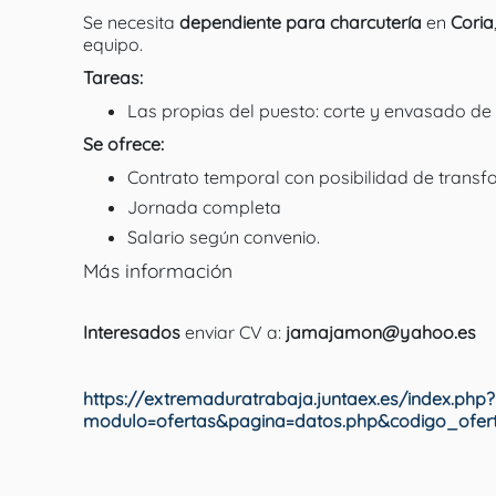
Se necesita
dependiente para charcutería
en
Coria
equipo.
Tareas:
Las propias del puesto: corte y envasado de f
Se ofrece:
Contrato temporal con posibilidad de transf
Jornada completa
Salario según convenio.
Más información
Interesados
enviar CV a:
jamajamon@yahoo.es
https://extremaduratrabaja.juntaex.es/index.php?
modulo=ofertas&pagina=datos.php&codigo_ofe