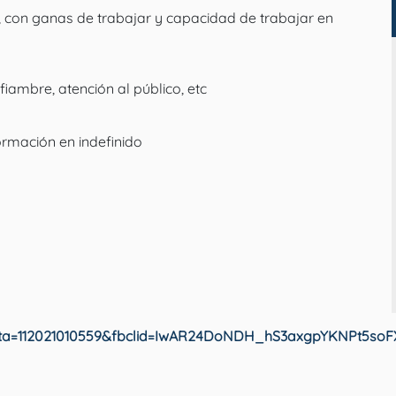
, con ganas de trabajar y capacidad de trabajar en
iambre, atención al público, etc
ormación en indefinido
rta=112021010559&fbclid=IwAR24DoNDH_hS3axgpYKNPt5s