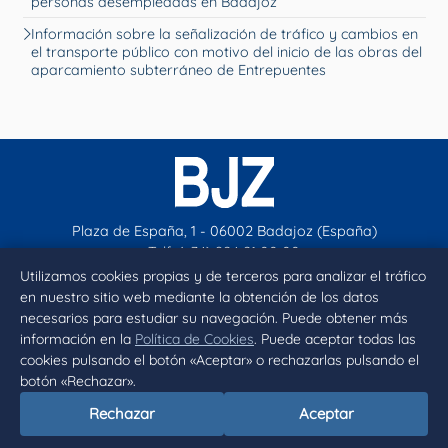
personas desempleadas en Badajoz
Información sobre la señalización de tráfico y cambios en
el transporte público con motivo del inicio de las obras del
aparcamiento subterráneo de Entrepuentes
Plaza de España, 1 - 06002 Badajoz (España)
Telf. (+34) 924 21 00 00
contacto@aytobadajoz.es
Utilizamos cookies propias y de terceros para analizar el tráfico
en nuestro sitio web mediante la obtención de los datos
necesarios para estudiar su navegación. Puede obtener más
Facebook
X
Instagram
YouTube
información en la
Política de Cookies
. Puede aceptar todas las
cookies pulsando el botón «Aceptar» o rechazarlas pulsando el
botón «Rechazar».
Inicio
Aviso legal
Privacidad
Política de Cookies
Rechazar
Aceptar
Declaración de accesibilidad