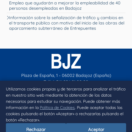
Empleo que ayudarán a mejorar la empleabilidad de 40
personas desempleadas en Badajoz
Información sobre la señalización de tráfico y cambios en
el transporte público con motivo del inicio de las obras del
aparcamiento subterráneo de Entrepuentes
Plaza de España, 1 - 06002 Badajoz (España)
Telf. (+34) 924 21 00 00
contacto@aytobadajoz.es
Utilizamos cookies propias y de terceros para analizar el tráfico
en nuestro sitio web mediante la obtención de los datos
necesarios para estudiar su navegación. Puede obtener más
Facebook
X
Instagram
YouTube
información en la
Política de Cookies
. Puede aceptar todas las
cookies pulsando el botón «Aceptar» o rechazarlas pulsando el
botón «Rechazar».
Inicio
Aviso legal
Privacidad
Política de Cookies
Rechazar
Aceptar
Declaración de accesibilidad