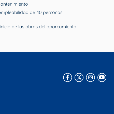
mantenimiento
empleabilidad de 40 personas
inicio de las obras del aparcamiento
Facebook
X
Instagra
You