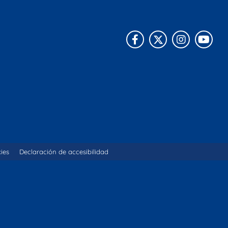
Facebook
X
Instagra
You
kies
Declaración de accesibilidad