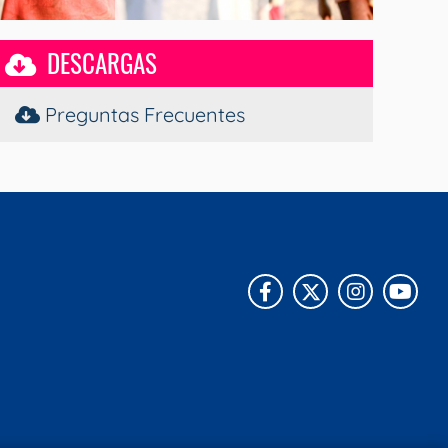
DESCARGAS
Preguntas Frecuentes
Facebook
X
Instagra
You