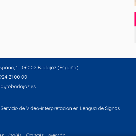
spaña, 1 - 06002 Badajoz (España)
 924 21 00 00
aytobadajoz.es
Servicio de Video-interpretación en Lengua de Signos
és
Inglés
Francés
Alemán