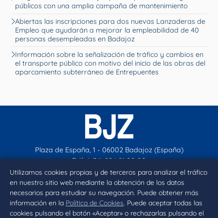
públicos con una amplia campaña de mantenimiento
Abiertas las inscripciones para dos nuevas Lanzaderas de
Empleo que ayudarán a mejorar la empleabilidad de 40
personas desempleadas en Badajoz
Información sobre la señalización de tráfico y cambios en
el transporte público con motivo del inicio de las obras del
aparcamiento subterráneo de Entrepuentes
Plaza de España, 1 - 06002 Badajoz (España)
Telf. (+34) 924 21 00 00
contacto@aytobadajoz.es
Utilizamos cookies propias y de terceros para analizar el tráfico
en nuestro sitio web mediante la obtención de los datos
necesarios para estudiar su navegación. Puede obtener más
Facebook
X
Instagram
YouTube
información en la
Política de Cookies
. Puede aceptar todas las
cookies pulsando el botón «Aceptar» o rechazarlas pulsando el