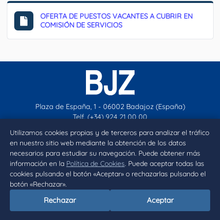
OFERTA DE PUESTOS VACANTES A CUBRIR EN
COMISIÓN DE SERVICIOS
Plaza de España, 1 - 06002 Badajoz (España)
Telf. (+34) 924 21 00 00
contacto@aytobadajoz.es
Utilizamos cookies propias y de terceros para analizar el tráfico
en nuestro sitio web mediante la obtención de los datos
necesarios para estudiar su navegación. Puede obtener más
Facebook
X
Instagram
YouTube
información en la
Política de Cookies
. Puede aceptar todas las
cookies pulsando el botón «Aceptar» o rechazarlas pulsando el
Inicio
Aviso legal
Privacidad
Política de Cookies
botón «Rechazar».
Declaración de accesibilidad
Rechazar
Aceptar